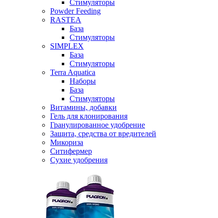
Стимуляторы
Powder Feeding
RASTEA
База
Стимуляторы
SIMPLEX
База
Стимуляторы
Terra Aquatica
Наборы
База
Стимуляторы
Витамины, добавки
Гель для клонирования
Гранулированное удобрение
Защита, средства от вредителей
Микориза
Ситифермер
Сухие удобрения