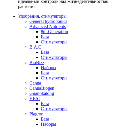
идеальный контроль над жизнедеятельностью
растения.
Удобрения, стимуляторы
General hydroponics
Advanced Nutrients
8th-Generation
База
Стимуляторы
B.A.C
База
Стимуляторы
BioBizz
Наборы
База
Стимуляторы
Canna
CannaBiogen
Guanokalong
HESI
База
Стимуляторы
Plagron
База
Наборы