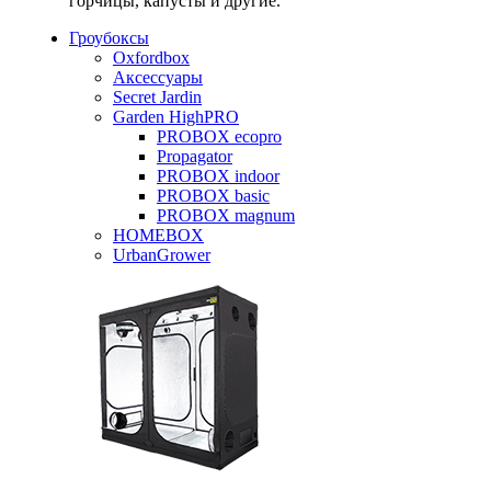
горчицы, капусты и другие.
Гроубоксы
Oxfordbox
Аксессуары
Secret Jardin
Garden HighPRO
PROBOX ecopro
Propagator
PROBOX indoor
PROBOX basic
PROBOX magnum
HOMEBOX
UrbanGrower