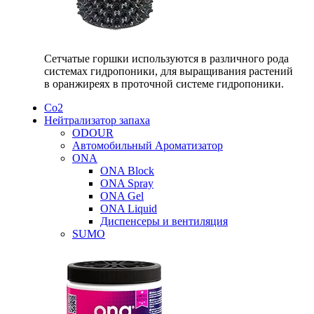
Сетчатые горшки используются в различного рода
системах гидропоники, для выращивания растений
в оранжиреях в проточной системе гидропоники.
Со2
Нейтрализатор запаха
ODOUR
Автомобильный Ароматизатор
ONA
ONA Block
ONA Spray
ONA Gel
ONA Liquid
Диспенсеры и вентиляция
SUMO