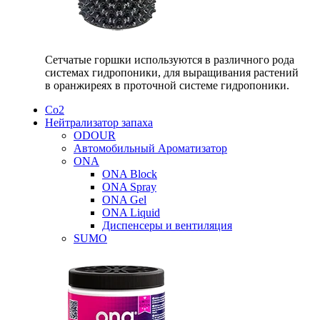
Сетчатые горшки используются в различного рода
системах гидропоники, для выращивания растений
в оранжиреях в проточной системе гидропоники.
Со2
Нейтрализатор запаха
ODOUR
Автомобильный Ароматизатор
ONA
ONA Block
ONA Spray
ONA Gel
ONA Liquid
Диспенсеры и вентиляция
SUMO