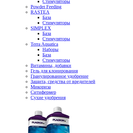
Стимуляторы
Powder Feeding
RASTEA
База
Стимуляторы
SIMPLEX
База
Стимуляторы
Terra Aquatica
Наборы
База
Стимуляторы
Витамины, добавки
Гель для клонирования
Гранулированное удобрение
Защита, средства от вредителей
Микориза
Ситифермер
Сухие удобрения