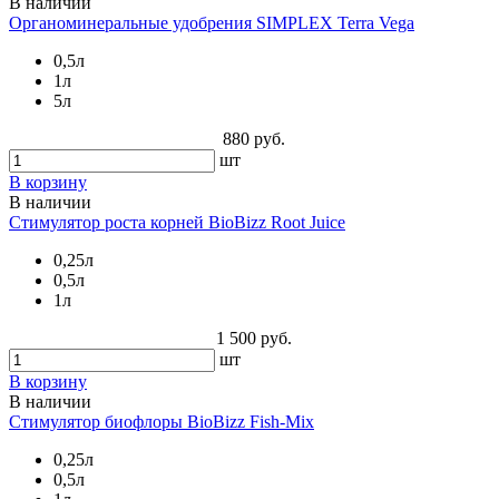
В наличии
Органоминеральные удобрения SIMPLEX Terra Vega
0,5л
1л
5л
880 руб.
шт
В корзину
В наличии
Стимулятор роста корней BioBizz Root Juice
0,25л
0,5л
1л
1 500 руб.
шт
В корзину
В наличии
Стимулятор биофлоры BioBizz Fish-Mix
0,25л
0,5л