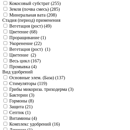
Кокосовый субстрат (
255
)
Земля (почва смесь) (
285
)
Минеральная вата (
208
)
Стадия (период) применения
Вегетация (рост) (
49
)
Цветение (
68
)
Проращивание (
1
)
Укоренение (
22
)
Вегетация (рост) (
1
)
Цветение (
2
)
Весь цикл (
167
)
Промывка (
4
)
Вид удобрений
Основные элем. (База) (
137
)
Стимуляторы (
119
)
Грибы микориза. триходерма (
3
)
Бактерии (
3
)
Гормоны (
8
)
Защита (
21
)
Септик (
1
)
Витамины (
4
)
Комплекс удобрений (
16
)
Лечение (
1
)