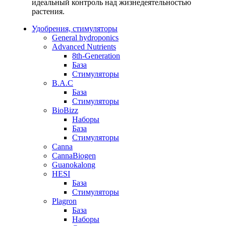
идеальный контроль над жизнедеятельностью
растения.
Удобрения, стимуляторы
General hydroponics
Advanced Nutrients
8th-Generation
База
Стимуляторы
B.A.C
База
Стимуляторы
BioBizz
Наборы
База
Стимуляторы
Canna
CannaBiogen
Guanokalong
HESI
База
Стимуляторы
Plagron
База
Наборы