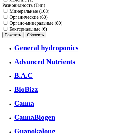
Разновидность (Тип)
Минеральные (
168
)
Органические (
60
)
Органо-минеральные (
80
)
Бактериальные (
6
)
General hydroponics
Advanced Nutrients
B.A.C
BioBizz
Canna
CannaBiogen
Guanokalong