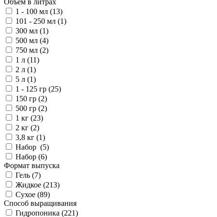
Объем в литрах
1 - 100 мл (
13
)
101 - 250 мл (
1
)
300 мл (
1
)
500 мл (
4
)
750 мл (
2
)
1 л (
11
)
2 л (
1
)
5 л (
1
)
1 - 125 гр (
25
)
150 гр (
2
)
500 гр (
2
)
1 кг (
23
)
2 кг (
2
)
3,8 кг (
1
)
Набор (
5
)
Набор (
6
)
Формат выпуска
Гель (
7
)
Жидкое (
213
)
Сухое (
89
)
Способ выращивания
Гидропоника (
221
)