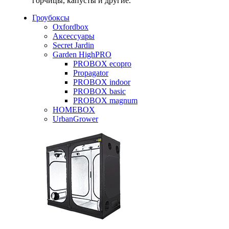
горчицы, капусты и другие.
Гроубоксы
Oxfordbox
Аксессуары
Secret Jardin
Garden HighPRO
PROBOX ecopro
Propagator
PROBOX indoor
PROBOX basic
PROBOX magnum
HOMEBOX
UrbanGrower