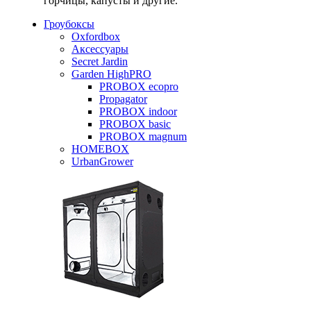
горчицы, капусты и другие.
Гроубоксы
Oxfordbox
Аксессуары
Secret Jardin
Garden HighPRO
PROBOX ecopro
Propagator
PROBOX indoor
PROBOX basic
PROBOX magnum
HOMEBOX
UrbanGrower