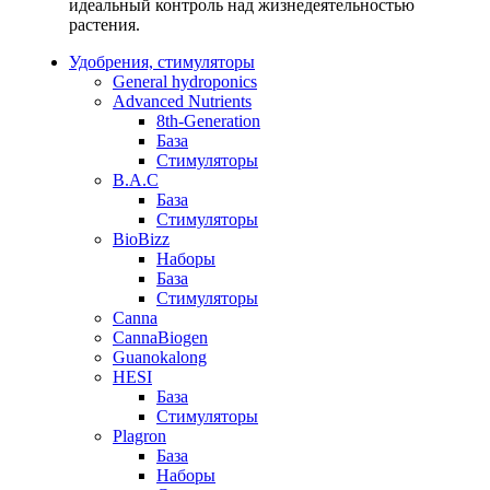
идеальный контроль над жизнедеятельностью
растения.
Удобрения, стимуляторы
General hydroponics
Advanced Nutrients
8th-Generation
База
Стимуляторы
B.A.C
База
Стимуляторы
BioBizz
Наборы
База
Стимуляторы
Canna
CannaBiogen
Guanokalong
HESI
База
Стимуляторы
Plagron
База
Наборы