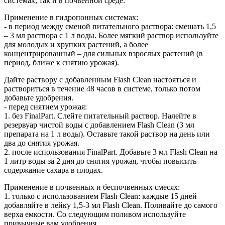
системах, так и в почвенной среде.
Применение в гидропонных системах:
- в период между сменой питательного раствора: смешать 1,5
– 3 мл раствора с 1 л воды. Более мягкий раствор используйте
для молодых и хрупких растений, а более
концентрированный – для сильных взрослых растений (в
период, ближе к снятию урожая).
Дайте раствору с добавленным Flash Clean настояться и
раствориться в течение 48 часов в системе, только потом
добавьте удобрения.
- перед снятием урожая:
1. без FinalPart. Слейте питательный раствор. Налейте в
резервуар чистой воды с добавлением Flash Clean (3 мл
препарата на 1 л воды). Оставьте такой раствор на день или
два до снятия урожая.
2. после использования FinalPart. Добавьте 3 мл Flash Clean на
1 литр воды за 2 дня до снятия урожая, чтобы повысить
содержание сахара в плодах.
Применение в почвенных и беспочвенных смесях:
1. только с использованием Flash Clean: каждые 15 дней
добавляйте в лейку 1,5-3 мл Flash Clean. Поливайте до самого
верха емкости. Со следующим поливом используйте
привычные вам удобрения.