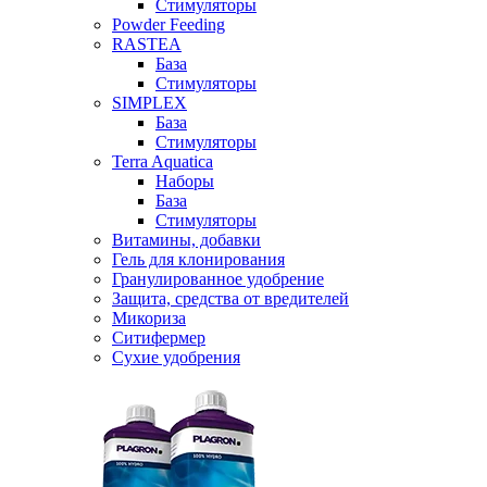
Стимуляторы
Powder Feeding
RASTEA
База
Стимуляторы
SIMPLEX
База
Стимуляторы
Terra Aquatica
Наборы
База
Стимуляторы
Витамины, добавки
Гель для клонирования
Гранулированное удобрение
Защита, средства от вредителей
Микориза
Ситифермер
Сухие удобрения