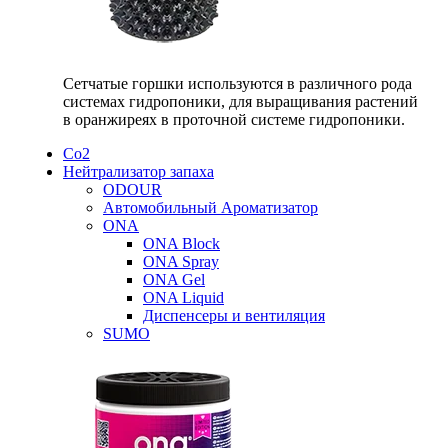
Сетчатые горшки используются в различного рода
системах гидропоники, для выращивания растений
в оранжиреях в проточной системе гидропоники.
Со2
Нейтрализатор запаха
ODOUR
Автомобильный Ароматизатор
ONA
ONA Block
ONA Spray
ONA Gel
ONA Liquid
Диспенсеры и вентиляция
SUMO