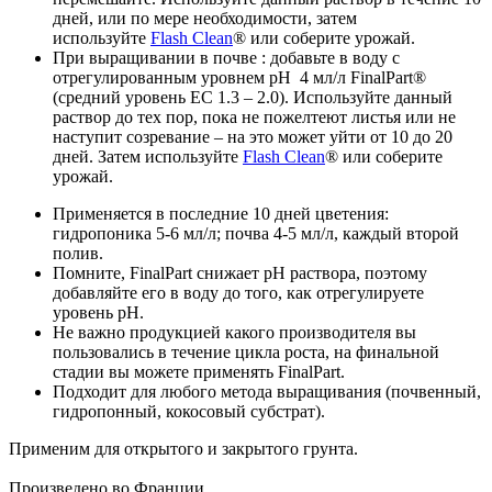
дней, или по мере необходимости, затем
используйте
Flash Clean
® или соберите урожай.
При выращивании в почве : добавьте в воду с
отрегулированным уровнем pH 4 мл/л FinalPart®
(средний уровень EC 1.3 – 2.0). Используйте данный
раствор до тех пор, пока не пожелтеют листья или не
наступит созревание – на это может уйти от 10 до 20
дней. Затем используйте
Flash Clean
® или соберите
урожай.
Применяется в последние 10 дней цветения:
гидропоника 5-6 мл/л; почва 4-5 мл/л, каждый второй
полив.
Помните, FinalPart снижает рН раствора, поэтому
добавляйте его в воду до того, как отрегулируете
уровень рН.
Не важно продукцией какого производителя вы
пользовались в течение цикла роста, на финальной
стадии вы можете применять FinalPart.
Подходит для любого метода выращивания (почвенный,
гидропонный, кокосовый субстрат).
Применим для открытого и закрытого грунта.
Произведено во Франции.