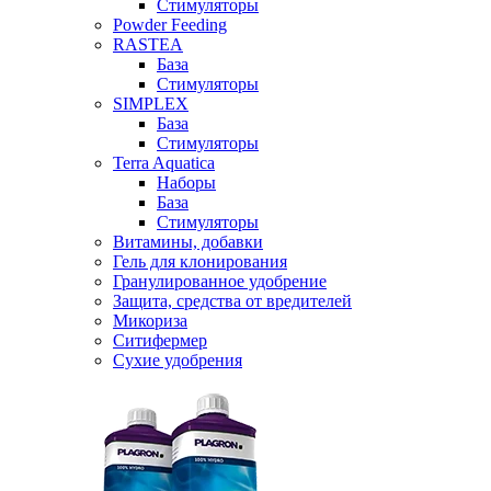
Стимуляторы
Powder Feeding
RASTEA
База
Стимуляторы
SIMPLEX
База
Стимуляторы
Terra Aquatica
Наборы
База
Стимуляторы
Витамины, добавки
Гель для клонирования
Гранулированное удобрение
Защита, средства от вредителей
Микориза
Ситифермер
Сухие удобрения