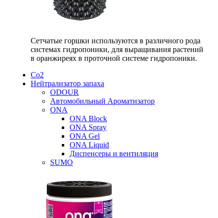
Сетчатые горшки используются в различного рода
системах гидропоники, для выращивания растений
в оранжиреях в проточной системе гидропоники.
Со2
Нейтрализатор запаха
ODOUR
Автомобильный Ароматизатор
ONA
ONA Block
ONA Spray
ONA Gel
ONA Liquid
Диспенсеры и вентиляция
SUMO