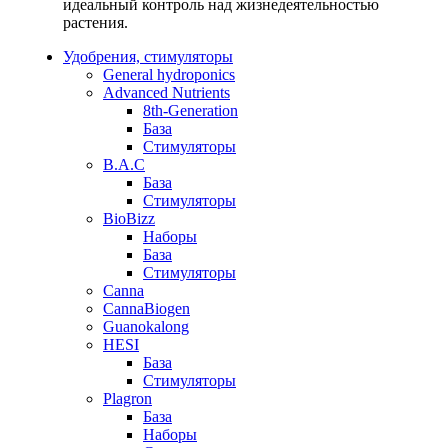
идеальный контроль над жизнедеятельностью
растения.
Удобрения, стимуляторы
General hydroponics
Advanced Nutrients
8th-Generation
База
Стимуляторы
B.A.C
База
Стимуляторы
BioBizz
Наборы
База
Стимуляторы
Canna
CannaBiogen
Guanokalong
HESI
База
Стимуляторы
Plagron
База
Наборы