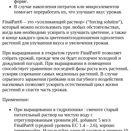
форме.
В случае накопления нитратов или микроэлементов
помогает переработать их, что улучшает вкус урожая.
FinalPart® – это «усиливающий раствор» (“forcing solution“),
который можно использовать при любых обстоятельствах,
когда вам необходимо ускорить и улучшить цветение, а также
в конце каждого цикла цветения/плодоношения однолетних
растений для улучшения вкуса и увеличения урожая.
При выращивании в открытом грунте FinalPart® позволяет
собрать урожай, прежде чем он будет испорчен холодной и
дождливой погодой. При выращивании в помещении
способствует уравнению последней фазы роста всех растений,
ускоряя созревание самых медленных растений. В случае
серьезного заражения грибками или пагубного воздействия
насекомых позволяет ускорить естественный цикл жизни
растений и спасти часть урожая.
Применение:
При выращивании в гидропонике : смените старый
питательный раствор на чистую воду с
отрегулированным уровнем pH, добавьте 5 мл/л
FinalPart® (средний уровень EC 1.4 – 2.6), хорошо
перемешайте. Используйте данный раствор в течение 10