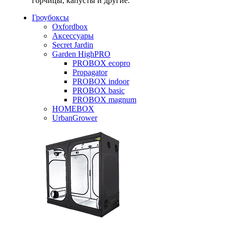
горчицы, капусты и другие.
Гроубоксы
Oxfordbox
Аксессуары
Secret Jardin
Garden HighPRO
PROBOX ecopro
Propagator
PROBOX indoor
PROBOX basic
PROBOX magnum
HOMEBOX
UrbanGrower