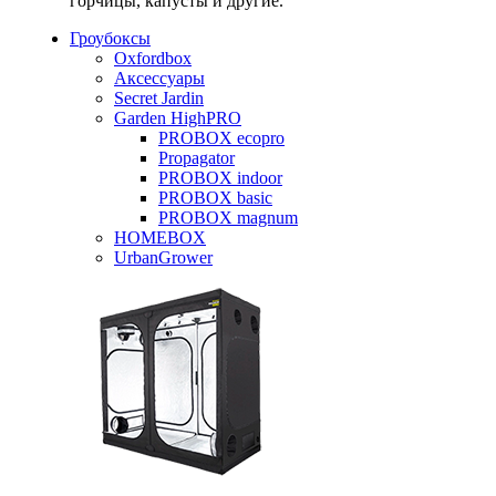
горчицы, капусты и другие.
Гроубоксы
Oxfordbox
Аксессуары
Secret Jardin
Garden HighPRO
PROBOX ecopro
Propagator
PROBOX indoor
PROBOX basic
PROBOX magnum
HOMEBOX
UrbanGrower