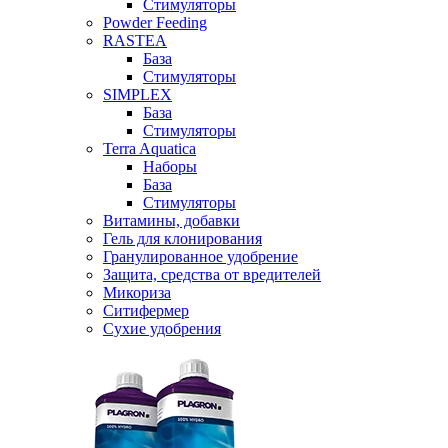
Стимуляторы
Powder Feeding
RASTEA
База
Стимуляторы
SIMPLEX
База
Стимуляторы
Terra Aquatica
Наборы
База
Стимуляторы
Витамины, добавки
Гель для клонирования
Гранулированное удобрение
Защита, средства от вредителей
Микориза
Ситифермер
Сухие удобрения