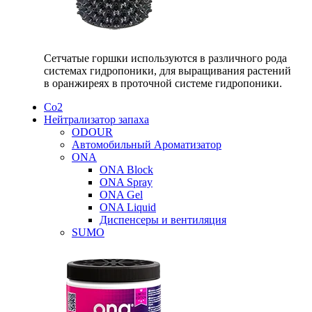
Сетчатые горшки используются в различного рода
системах гидропоники, для выращивания растений
в оранжиреях в проточной системе гидропоники.
Со2
Нейтрализатор запаха
ODOUR
Автомобильный Ароматизатор
ONA
ONA Block
ONA Spray
ONA Gel
ONA Liquid
Диспенсеры и вентиляция
SUMO