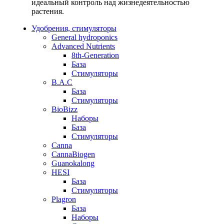
идеальный контроль над жизнедеятельностью
растения.
Удобрения, стимуляторы
General hydroponics
Advanced Nutrients
8th-Generation
База
Стимуляторы
B.A.C
База
Стимуляторы
BioBizz
Наборы
База
Стимуляторы
Canna
CannaBiogen
Guanokalong
HESI
База
Стимуляторы
Plagron
База
Наборы