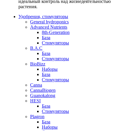
идеальный контроль над жизнедеятельностью
растения.
Удобрения, стимуляторы
General hydroponics
Advanced Nutrients
8th-Generation
База
Стимуляторы
B.A.C
База
Стимуляторы
BioBizz
Наборы
База
Стимуляторы
Canna
CannaBiogen
Guanokalong
HESI
База
Стимуляторы
Plagron
База
Наборы