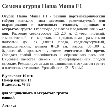
Семена огурца Наша Маша F1
Огурец Наша Маша F1
-
ранний партенокарпический
гибрид
женского типа цветения, рекомендуемый
для
выращивания в пленочных теплицах, парниках и
открытом грунте
. От всходов до начала плодоношения
38–42
дня
. Растение среднерослое 1,5–2,0 м. Огурец плотный,
темно-зеленый с короткими продольными размытыми
полосами до 1/3 длины плода, среднебугорчатый,
цилиндрический, длиной
8–10 см
, массой 80–100 г,
бурошипый, с простым опушением,
генетически без горечи
.
Обладает слабой способностью к образованию пасынков.
Вкусовые качества свежих и консервированных плодов
высокие. Рекомендуется для выращивания в открытом грунте
и пленочных теплицах. Урожайность 12–15 кг/м2.
В упаковке 10 шт.
Номер партии 13
Всхожесть, % 99
для защищенного и открытого грунта
ранний
Артикул