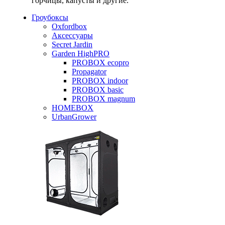
горчицы, капусты и другие.
Гроубоксы
Oxfordbox
Аксессуары
Secret Jardin
Garden HighPRO
PROBOX ecopro
Propagator
PROBOX indoor
PROBOX basic
PROBOX magnum
HOMEBOX
UrbanGrower