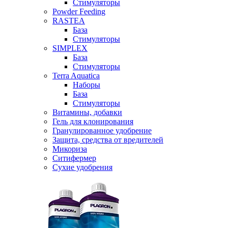
Стимуляторы
Powder Feeding
RASTEA
База
Стимуляторы
SIMPLEX
База
Стимуляторы
Terra Aquatica
Наборы
База
Стимуляторы
Витамины, добавки
Гель для клонирования
Гранулированное удобрение
Защита, средства от вредителей
Микориза
Ситифермер
Сухие удобрения