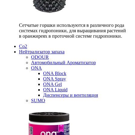
Сетчатые горшки используются в различного рода
системах гидропоники, для выращивания растений
в оранжиреях в проточной системе гидропоники.
Со2
Нейтрализатор запаха
ODOUR
Автомобильный Ароматизатор
ONA
ONA Block
ONA Spray
ONA Gel
ONA Liquid
Диспенсеры и вентиляция
SUMO