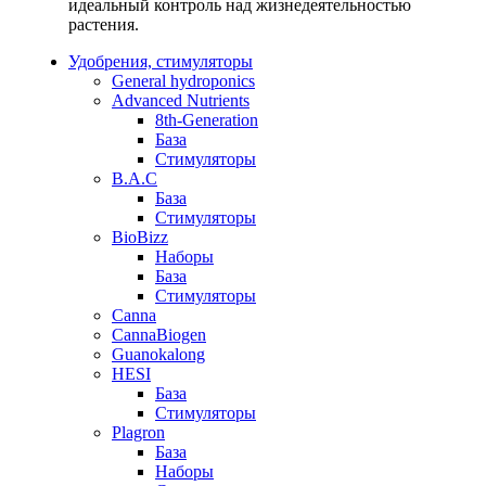
идеальный контроль над жизнедеятельностью
растения.
Удобрения, стимуляторы
General hydroponics
Advanced Nutrients
8th-Generation
База
Стимуляторы
B.A.C
База
Стимуляторы
BioBizz
Наборы
База
Стимуляторы
Canna
CannaBiogen
Guanokalong
HESI
База
Стимуляторы
Plagron
База
Наборы