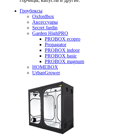
горчицы, капусты и другие.
Гроубоксы
Oxfordbox
Аксессуары
Secret Jardin
Garden HighPRO
PROBOX ecopro
Propagator
PROBOX indoor
PROBOX basic
PROBOX magnum
HOMEBOX
UrbanGrower