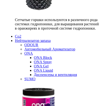
Сетчатые горшки используются в различного рода
системах гидропоники, для выращивания растений
в оранжиреях в проточной системе гидропоники.
Со2
Нейтрализатор запаха
ODOUR
Автомобильный Ароматизатор
ONA
ONA Block
ONA Spray
ONA Gel
ONA Liquid
Диспенсеры и вентиляция
SUMO