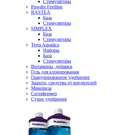
Стимуляторы
Powder Feeding
RASTEA
База
Стимуляторы
SIMPLEX
База
Стимуляторы
Terra Aquatica
Наборы
База
Стимуляторы
Витамины, добавки
Гель для клонирования
Гранулированное удобрение
Защита, средства от вредителей
Микориза
Ситифермер
Сухие удобрения